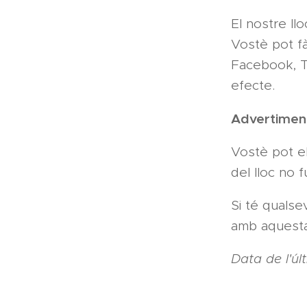
El nostre ll
Vostè pot fà
Facebook, T
efecte.
Advertiment
Vostè pot el
del lloc no 
Si té qualse
amb aquesta
Data de l'úl