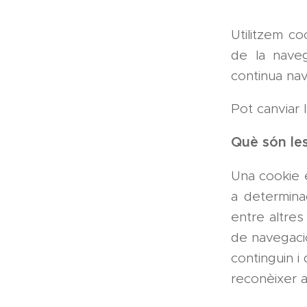
Utilitzem c
de la naveg
continua na
Pot canviar 
Què són le
Una cookie 
a determin
entre altre
de navegació
continguin i 
reconèixer a 