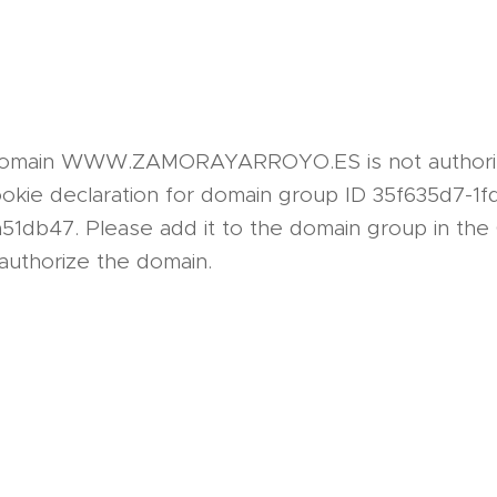
 domain WWW.ZAMORAYARROYO.ES is not authori
okie declaration for domain group ID 35f635d7-1
51db47. Please add it to the domain group in the
authorize the domain.