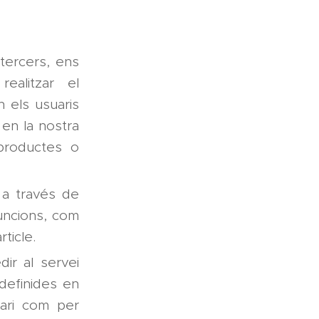
tercers, ens
ealitzar el
n els usuaris
 en la nostra
 productes o
 a través de
 funcions, com
ticle.
dir al servei
definides en
uari com per