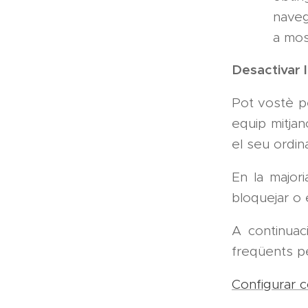
naveg
a mos
Desactivar 
Pot vostè pe
equip mitjan
el seu ordin
En la major
bloquejar o 
A continuac
freqüents pe
Configurar 