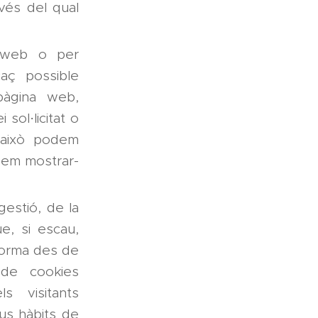
vés del qual
 web o per
aç possible
 pàgina web,
sol·licitat o
a això podem
odem mostrar-
estió, de la
ue, si escau,
aforma des de
s de cookies
s visitants
us hàbits de