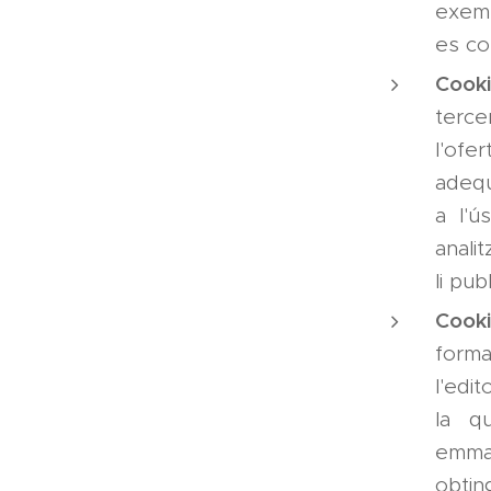
exemp
es co
Cooki
terc
l'ofe
adequ
a l'ú
anali
li pu
Cooki
forma
l'edi
la qu
emma
obtin