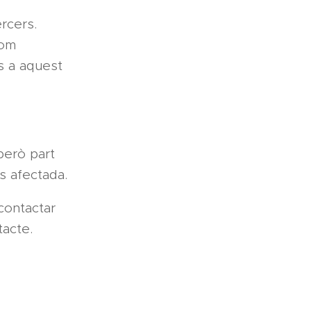
ercers.
com
s a aquest
 però part
's afectada.
 contactar
acte.