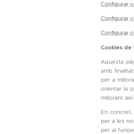
Configurar c
Configurar c
Configurar c
Cookies de 
Aquesta pàgi
amb finalita
per a millora
orientar la 
millorant aix
En concret,
per a les no
per al funci