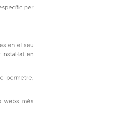
específic per
des en el seu
instal·lat en
de permetre,
ors webs més