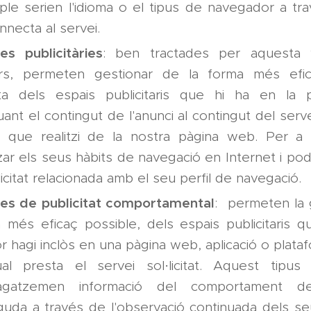
le serien l'idioma o el tipus de navegador a tra
nnecta al servei.
es publicitàries
: ben tractades per aquesta
ers, permeten gestionar de la forma més efic
rta dels espais publicitaris que hi ha en la
ant el contingut de l'anunci al contingut del servei 
s que realitzi de la nostra pàgina web. Per 
tzar els seus hàbits de navegació en Internet i p
blicitat relacionada amb el seu perfil de navegació.
es de publicitat comportamental
: permeten la g
 més eficaç possible, dels espais publicitaris q
tor hagi inclòs en una pàgina web, aplicació o plat
al presta el servei sol·licitat. Aquest tipu
gatzemen informació del comportament del
guda a través de l'observació continuada dels se