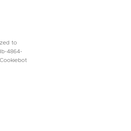
zed to
fdb-4864-
 Cookiebot