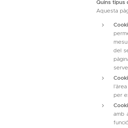
Quins tipus
Aquesta pàgi
Cooki
perme
mesur
del s
pàgin
servei
Cooki
l'àrea
per e
Cooki
amb a
funci