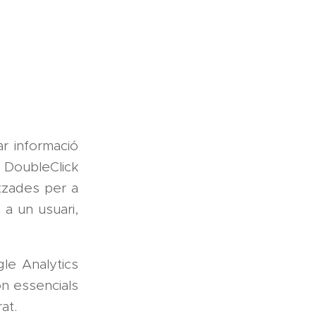
ar informació
e DoubleClick
litzades per a
 a un usuari,
le Analytics
ón essencials
at.