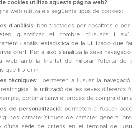
 de cookies utilitza aquesta pàgina web?
na web utilitza els següents tipus de cookies:
es d'anàlisis
: ben tractades per nosaltres o per 
ten quantificar el nombre d'usuaris i així r
ament i anàlisi estadística de la utilització que fa
ervei ofert. Per a això s'analitza la seva navegació
a web amb la finalitat de millorar l'oferta de
s que li oferim.
es tècniques
: permeten a l'usuari la navegació
 restringida i la utilització de les seves diferents
xemple, portar a canvi el procés de compra d'un ar
es de personalització
: permeten a l'usuari acce
lgunes característiques de caràcter general pre
ó d'una sèrie de criteris en el terminal de l'us