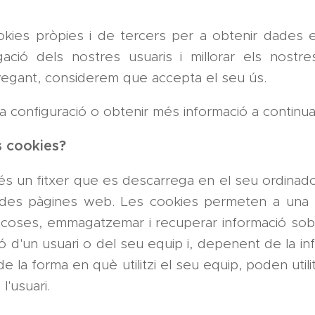
ookies pròpies i de tercers per a obtenir dades e
ació dels nostres usuaris i millorar els nostres
vegant, considerem que accepta el seu ús.
la configuració o obtenir més informació a continua
s cookies?
és un fitxer que es descarrega en el seu ordinado
ades pàgines web. Les cookies permeten a una 
s coses, emmagatzemar i recuperar informació sobr
 d'un usuari o del seu equip i, depenent de la i
de la forma en què utilitzi el seu equip, poden util
l'usuari.