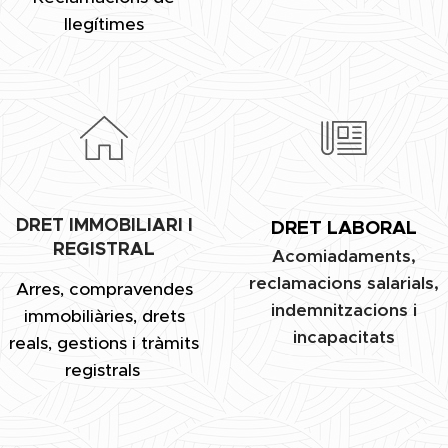
llegítimes
DRET IMMOBILIARI I
DRET LABORAL
REGISTRAL
Acomiadaments,
reclamacions salarials,
Arres, compravendes
indemnitzacions i
immobiliàries, drets
incapacitats
reals, gestions i tràmits
registrals