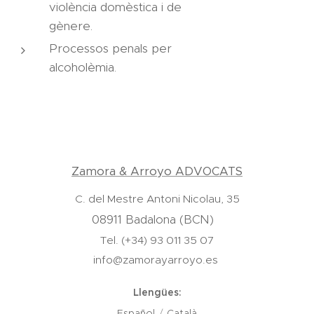
violència domèstica i de
gènere.
Processos penals per
alcoholèmia.
Zamora & Arroyo ADVOCATS
C. del Mestre Antoni Nicolau, 35
08911 Badalona (BCN)
Tel. (+34) 93 011 35 07
info@zamorayarroyo.es
Llengües
Español
Català