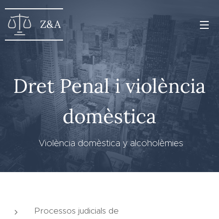
Z&A
Dret Penal i violència
domèstica
Violència domèstica y alcoholèmies
Processos judicials de