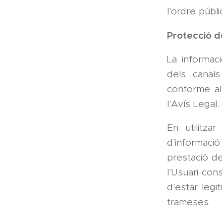
l'ordre públi
Protecció 
La informaci
dels canal
conforme al
l'Avís Legal.
En utilitza
d'informaci
prestació de
l'Usuari con
d'estar legi
trameses.