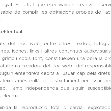
legiat. El lletrat que efectivament realitzi el serv
sable de complir les obligacions pròpies de l'act
.
tel·lectual
uts del Lloc web, entre altres, textos, fotografi
atges, icones, links i altres continguts audiovisuals
gràfic i codis font, constitueixen una obra la pr
lataforma creadora del Lloc web i del responsabl
guin entendre's cedits a l'usuari cap dels drets
ateixos més enllà de l'estrictament necessari per
eb, i amb independència que siguin susceptib
el·lectual.
bida la reproducció total o parcial, explotació, 