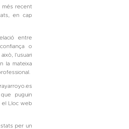
al més recent
rats, en cap
elació entre
 confiança o
això, l'usuari
n la mateixa
rofessional.
rayarroyo.es
s que puguin
n el Lloc web
estats per un