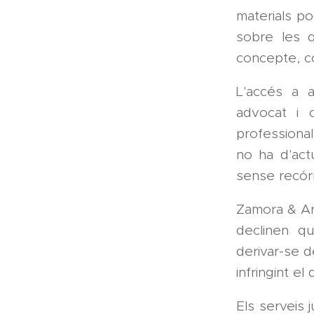
materials po
sobre les q
concepte, co
L'accés a a
advocat i c
professional 
no ha d'act
sense recór
Zamora & Ar
declinen qu
derivar-se d
infringint e
Els serveis 