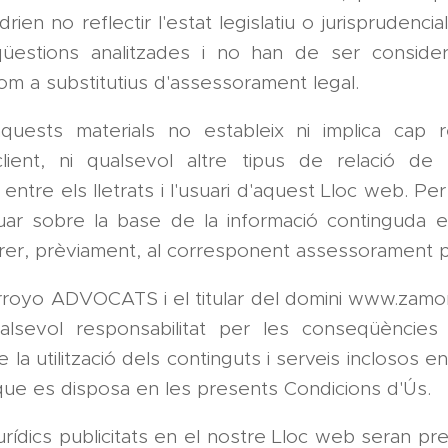
drien no reflectir l'estat legislatiu o jurisprudenci
üestions analitzades i no han de ser conside
m a substitutius d'assessorament legal.
quests materials no estableix ni implica cap r
lient, ni qualsevol altre tipus de relació de
entre els lletrats i l'usuari d'aquest Lloc web. Per 
uar sobre la base de la informació continguda e
rer, prèviament, al corresponent assessorament p
royo ADVOCATS i el titular del domini www.zamo
alsevol responsabilitat per les conseqüèncie
e la utilització dels continguts i serveis inclosos e
l que es disposa en les presents Condicions d'Ús.
jurídics publicitats en el nostre Lloc web seran pr