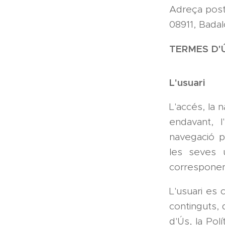
Adreça posta
08911, Badal
TERMES D'
L'usuari
L'accés, la 
endavant, l
navegació p
les seves u
corresponent
L'usuari es 
continguts, 
d'Ús, la Pol