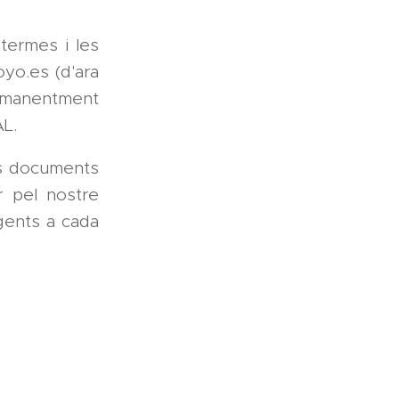
termes i les
oyo.es (d'ara
rmanentment
AL.
res documents
r pel nostre
gents a cada