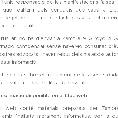
à l'únic responsable de les manifestacions falses,
 que realitzi i dels perjudicis que causi al Ll
ió legal amb la qual contacti a través del mateix
ació que faciliti.
, l'usuari no ha d'enviar a Zamora & Arroyo 
rmació confidencial sense haver-lo consultat pr
ostres advocats i haver rebut dels mateixos autor
esta informació.
nformació sobre el tractament de les seves dad
 consulti la nostra Política de Privacitat.
informació disponible en el Lloc web
c web conté materials preparats per Zamo
b finalitats merament informatius, per la qu