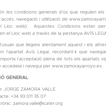
n les condicions generals d'ús que regulen els 
'accés, navegació i utilització de www.zamorayarr
el Lloc web) . Aquestes Condicions estan pe
 en el Lloc web a través de la pestanya AVÍS LEG
'usuari que llegeixi atentament aquest i els alt
en l'apartat Avís Legal, recordant-li que navega
mporta l'acceptació plena de tots els apartats vi
accedeixi i navegui per www.zamorayarroyo.es.
IÓ GENERAL
le: JORGE ZAMORA VALLE
acte: +34 93 011 35 07
rònic: zamora.valle@icater.org