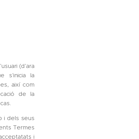
usuari (d'ara
 s'inicia la
es, així com
icació de la
cas.
b i dels seus
esents Termes
acceptatats i