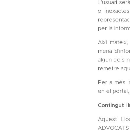
L'usuari ser
o inexactes
representac
per la inform
Així mateix
mena d'info
algun dels n
remetre aqu
Per a més i
en el portal,
Contingut i 
Aquest Llo
ADVOCATS am