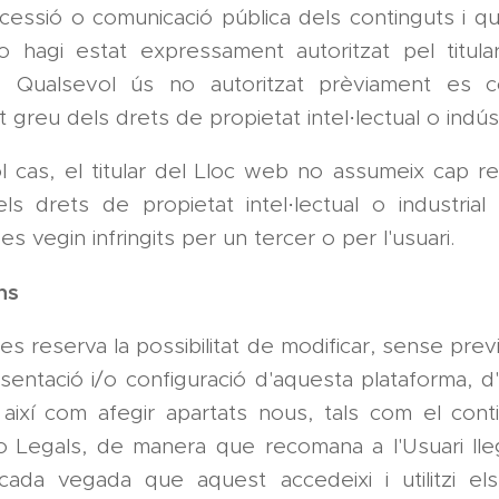
 cessió o comunicació pública dels continguts i qu
 hagi estat expressament autoritzat pel titula
ó. Qualsevol ús no autoritzat prèviament es 
 greu dels drets de propietat intel·lectual o indúst
 cas, el titular del Lloc web no assumeix cap re
s drets de propietat intel·lectual o industrial t
s vegin infringits per un tercer o per l'usuari.
ns
es reserva la possibilitat de modificar, sense previ 
sentació i/o configuració d'aquesta plataforma, d
, així com afegir apartats nous, tals com el cont
o Legals, de manera que recomana a l'Usuari lle
cada vegada que aquest accedeixi i utilitzi el