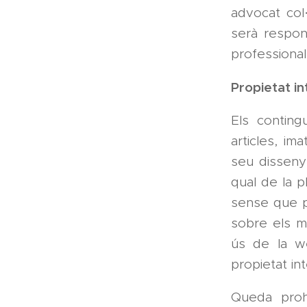
advocat col·
serà respon
professional
Propietat in
Els conting
articles, im
seu disseny 
qual de la p
sense que pu
sobre els m
ús de la w
propietat int
Queda prohi