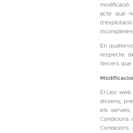
modificació,
acte que no
d'explotaci
incompliment
En qualsevol
respecte del
tercers que e
Modificacio
El Lloc web 
disseny, pre
els serveis
Condicions 
Condicions 