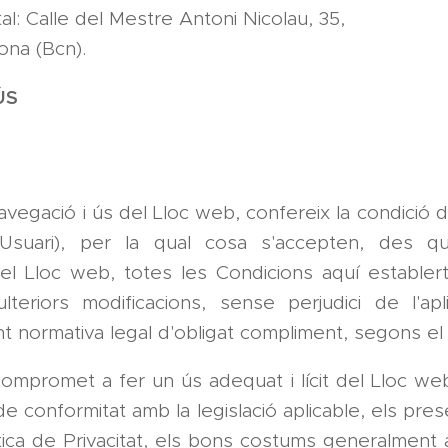
l: Calle del Mestre Antoni Nicolau, 35,
ona (Bcn).
ÚS
navegació i ús del Lloc web, confereix la condició d'
'Usuari), per la qual cosa s'accepten, des que
el Lloc web, totes les Condicions aquí establert
lteriors modificacions, sense perjudici de l'apl
 normativa legal d'obligat compliment, segons el 
compromet a fer un ús adequat i lícit del Lloc we
de conformitat amb la legislació aplicable, els pr
ítica de Privacitat, els bons costums generalment 