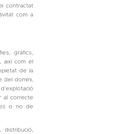
ei contractat
ivitat com a
es, gràfics,
, així com el
opietat de la
e del domini,
 d'explotació
 al correcte
les o no de
distribució,