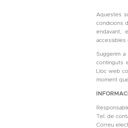
Aquestes só
condicions d
endavant, 
accessibles
Suggerim a l
continguts 
Lloc web co
moment que 
INFORMAC
Responsab
Tel. de cont
Correu elect