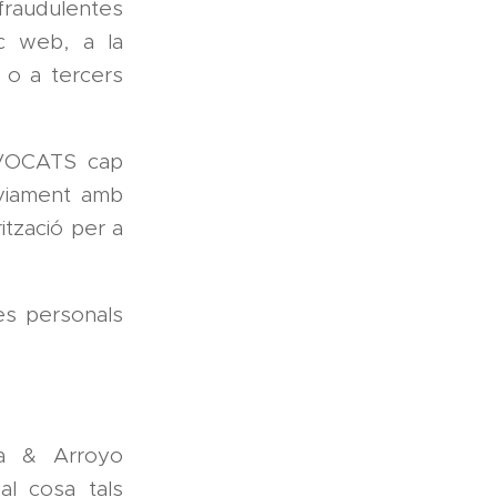
 fraudulentes
oc web, a la
 o a tercers
ADVOCATS cap
èviament amb
ització per a
es personals
ra & Arroyo
al cosa tals