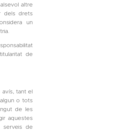
alsevol altre
r dels drets
considera un
ria.
sponsabilitat
itularitat de
avís, tant el
'algun o tots
ingut de les
gir aquestes
s serveis de