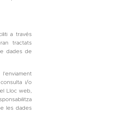
liti a través
an tractats
 de dades de
 l'enviament
consulta i/o
 el Lloc web,
sponsabilitza
 de les dades