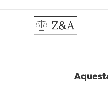
Z&A
Aquesta