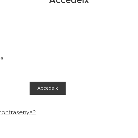
Accedeix
ya
Accedeix
 contrasenya?