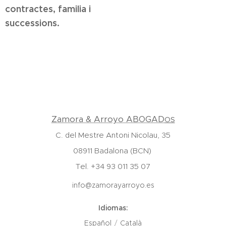
contractes, familia i
successions.
Zamora & Arroyo ABOGAD
OS
C. del Mestre Antoni Nicolau, 35
08911 Badalona (BCN)
Tel. +34 93 011 35 07
info@zamorayarroyo.es
Idiomas
Español
Català