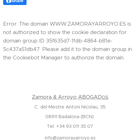
Share
Error: The domain WWW.ZAMORAYARROYO.ES is
not authorized to show the cookie declaration for
domain group ID 35f635d7-1fdb-4864-b81e-
5c437a51db47. Please add it to the domain group in
the Cookiebot Manager to authorize the domain.
Zamora & Arroyo ABOGAD
OS
C. del Mestre Antoni Nicolau, 35
08911 Badalona (BCN)
Tel. +34 93 011 35 07
info@zamorayarroyo.es